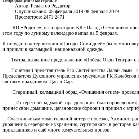
Информация о материале
Автор: Редактор
Редактор
Опубликовано: 08 февраля 2019
08 февраля 2019
Просмотров: 2471
2471
КЦ «Родина» на территории КК «Пагода Семи дней» провели
этом году по лунному календарю выпал на 5 февраля.
К полудню на территории «Пагоды Семи дней» было многолюдн
и пришли в калмыцкой, национальной одежде.
Театрализованное представление «Победа Окон Тенгри» с ш
Почётный представитель Его Святейшества Далай-ламы 14 
Председателя Духовного управления мусульман РК Калабегов 
светлым праздником Цаган Сар.
Старинный, калмыцкий обряд «Очищения огнем» провели уча
Интересной задумкой празднования было проведение флешмоб
принёс свои домашние, цагановские борцоки и пришёл с атри
Счастливчикам моментальной лотерее повезло, Администрация 
украшения, серебряные украшения, сертификаты в ресторан кал
прикладников и ещё много замечательных призов.