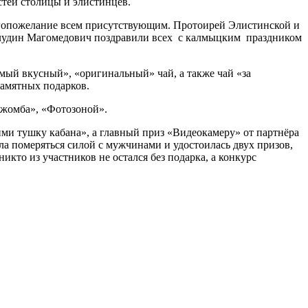
стей столицы и элистинцев.
опожелание всем присутствующим. Протоирей Элистинской и
лудин Магомедович поздравили всех с калмыцким праздником
й вкусный», «оригинальный» чай, а также чай «за
амятных подарков.
жомба», «Фотозоной».
 тушку кабана», а главный приз «Видеокамеру» от партнёра
ла померяться силой с мужчинами и удостоилась двух призов,
икто из участников не остался без подарка, а конкурс