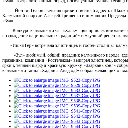
«Зул». Театрализованный обряд, посвящённый Зунква Гегян (Ц
Йонтэн Гелюнг зачитал приветственный адрес от Шаджин Л
Калмыцкой епархии Алексей Грищенко и помощник Председат
«Зул».
Конкурс калмыцкого чая «Хальмг ця» привлёк внимание всех
возрождение национальных традиций» и «лучший рецепт калмы
«Ишкя Гер» встречала элистинцев и гостей столицы калмыцк
«Зул» любимый, общий праздник калмыцкого народа, где гор
праздника компании «Ростелеком» выиграл элистинец, который 
яркий, тёплый шарф и красивую кружку. «Зааркань коня» собрал
калмыцкого танца «Хадрис» Авад од!» собрал желающих от мал