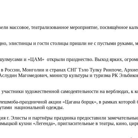
 массовое, театрализованное мероприятие, посвящённое калм
о, элистинцы и гости столицы пришли не с пустыми руками, м
улмусами и «ЦАМ» открыли празднество. Выход ярких, огромн
в России, Монголии и странах СНГ Тэло Тулку Ринпоче, Арх
Аслудин Магомедович, министр культуры и туризма РК Эльбико
стники художественной самодеятельности на верблюдах, к ко
а-праздничной акции «Цагана борцк», в рамках которой была
бутами национальной одежды.
г. Элисты и партнёры праздника предоставили замечательные п
мыцкой кухни «Легенда», пригласительные в театры, кино, цирк