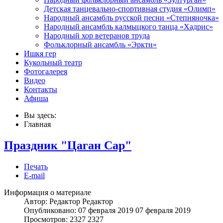
Детская танцевально-спортивная студия «Олимп»
Народный ансамбль русской песни «Степняночка»
Народный ансамбль калмыцкого танца «Хадрис»
Народный хор ветеранов труда
Фольклорный ансамбль «Эрктн»
Ишкя гер
Кукольный театр
Фотогалерея
Видео
Контакты
Афиша
Вы здесь:
Главная
Праздник "Цаган Сар"
Печать
E-mail
Информация о материале
Автор: Редактор
Редактор
Опубликовано: 07 февраля 2019
07 февраля 2019
Просмотров: 2327
2327