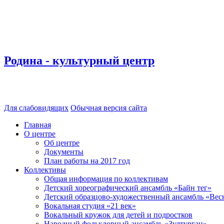
Родина - культурный центр
Для слабовидящих
Обычная версия сайта
Главная
О центре
Об центре
Документы
План работы на 2017 год
Коллективы
Общая информация по коллективам
Детский хореографический ансамбль «Байн тег»
Детский образцово-художественный ансамбль «Ве
Вокальная студия «21 век»
Вокальный кружок для детей и подростков
Народный фольклорный ансамбль «Зултурган»