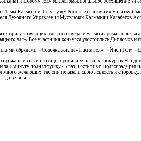
зонкапа) и Новому году вызвал эмоциональное восхищение у го
амы Калмыкии Тэлу Тулку Ринпоче и посвятил молитву-благ
еля Духовного Управления Мусульман Калмыкии Калабегов Ас
 присутствующих, где они отведали «самый ароматный», «самы
цкого чая». Все участники конкурса удостоились Дипломов и п
ими обрядами: «Лодочка жизни - Насна гол», «Йисн Гол», «Д
ожане и гости столицы приняли участие в конкурсах «Подними
за 1 минуту поднял тушку 45 раз! Гостья из г. Волгограда реши
 много желающих, где они показали свою ловкость и сноровку, н
а до велика.