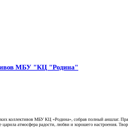
тивов МБУ "КЦ "Родина"
еских коллективов МБУ КЦ «Родина», собрав полный аншлаг. Пр
ле царила атмосфера радости, любви и хорошего настроения. Тв