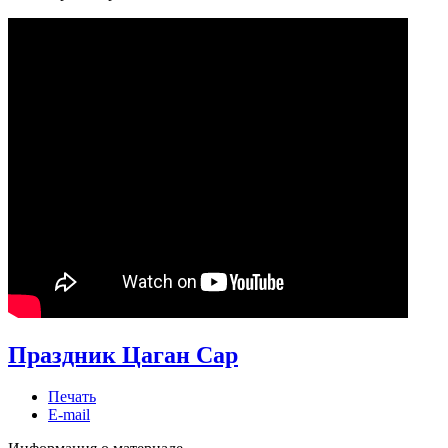
Праздник Цаган Сар
Печать
E-mail