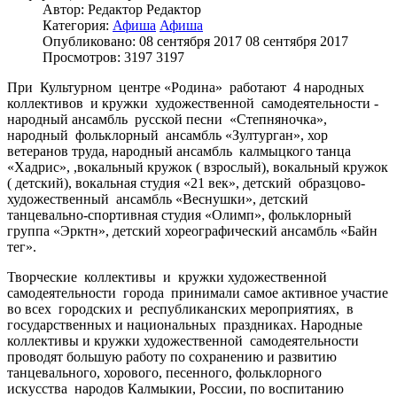
Автор: Редактор
Редактор
Категория:
Афиша
Афиша
Опубликовано: 08 сентября 2017
08 сентября 2017
Просмотров: 3197
3197
При
Культурном
центре «Родина»
работают
4 народных
коллективов
и кружки
художественной
самодеятельности -
народный ансамбль
русской песни
«Степняночка»,
народный
фольклорный
ансамбль «Зултурган», хор
ветеранов труда, народный ансамбль
калмыцкого танца
«Хадрис», ,вокальный кружок ( взрослый), вокальный кружок
( детский), вокальная студия «21 век», детский
образцово-
художественный
ансамбль «Веснушки», детский
танцевально-спортивная студия «Олимп»,
фольклорный
группа «Эрктн», детский хореографический ансамбль «Байн
тег».
Творческие
коллективы
и
кружки художественной
самодеятельности
города
принимали самое активное участие
во всех
городских и
республиканских мероприятиях,
в
государственных и национальных
праздниках. Народные
коллективы и кружки художественной
самодеятельности
проводят большую работу по сохранению и развитию
танцевального, хорового, песенного, фольклорного
искусства
народов Калмыкии, России, по воспитанию