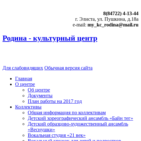
8(84722) 4-13-44
г. Элиста, ул. Пушкина, д.18а
e-mail:
my_kc_rodina@mail.ru
Родина - культурный центр
Для слабовидящих
Обычная версия сайта
Главная
О центре
Об центре
Документы
План работы на 2017 год
Коллективы
Общая информация по коллективам
Детский хореографический ансамбль «Байн тег»
Детский образцово-художественный ансамбль
«Веснушки»
Вокальная студия «21 век»
Вокальный кружок для детей и подростков