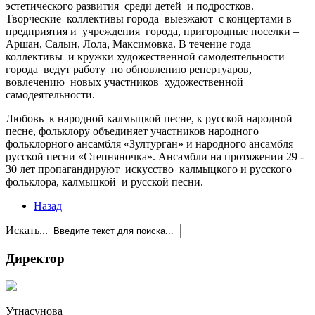
эстетического развития
среди детей
и подростков.
Творческие
коллективы города
выезжают
с концертами в
предприятия и
учреждения
города, пригородные поселки –
Аршан, Салын, Лола, Максимовка. В течение года
коллективы
и кружки художественной самодеятельности
города
ведут работу
по обновлению репертуаров,
вовлечению
новых участников
художественной
самодеятельности.
Любовь
к народной калмыцкой песне, к русской народной
песне, фольклору объединяет участников народного
фольклорного ансамбля «Зултурган» и народного ансамбля
русской песни «Степняночка». Ансамбли на протяжении 29 -
30 лет пропагандируют
искусство
калмыцкого и русского
фольклора, калмыцкой
и русской песни.
Назад
Искать...
Директор
Утнасунова